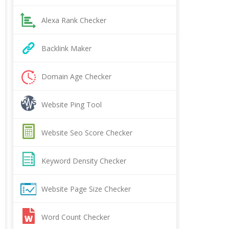
Alexa Rank Checker
Backlink Maker
Domain Age Checker
Website Ping Tool
Website Seo Score Checker
Keyword Density Checker
Website Page Size Checker
Word Count Checker