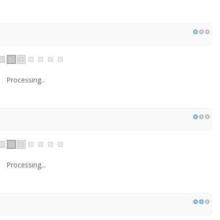
Processing...
Processing...