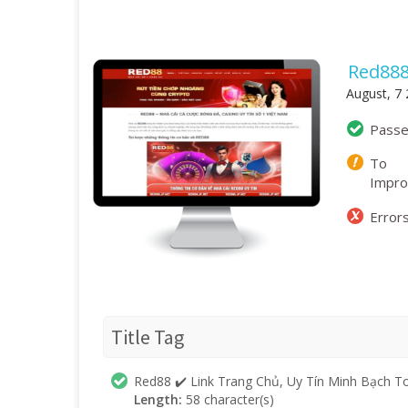
Red888
August, 7
Pass
To
Impr
Error
Title Tag
Red88 ✔️ Link Trang Chủ, Uy Tín Minh Bạch 
Length:
58 character(s)