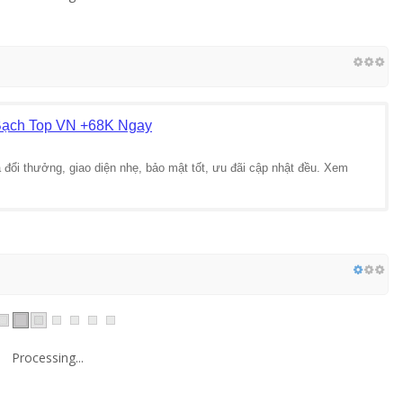
 Bạch Top VN +68K Ngay
cá đổi thưởng, giao diện nhẹ, bảo mật tốt, ưu đãi cập nhật đều. Xem
Processing...