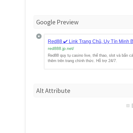
Google Preview
Red88 ✔️ Link Trang Chủ, Uy Tín Minh
red888.jp.net
/
Red88 quy tụ casino live, thể thao, slot và bắn 
thêm trên trang chính thức. Hỗ trợ 24/7.
Alt Attribute