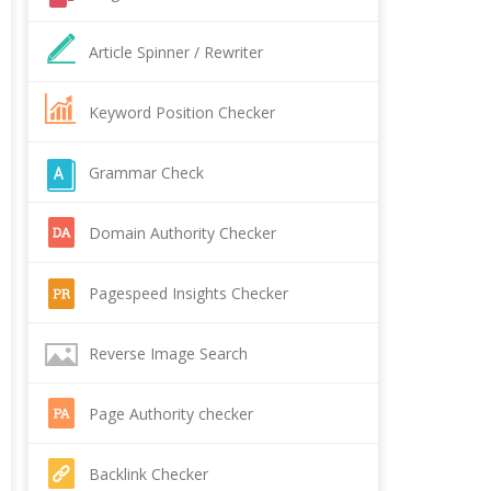
Article Spinner / Rewriter
Keyword Position Checker
Grammar Check
Domain Authority Checker
Pagespeed Insights Checker
Reverse Image Search
Page Authority checker
Backlink Checker