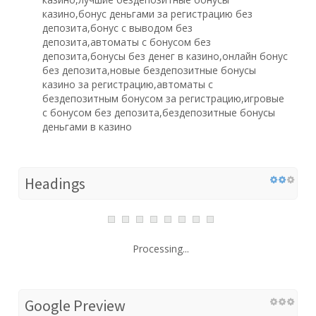
Headings
Processing...
Google Preview