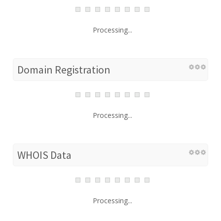
Processing...
Domain Registration
Processing...
WHOIS Data
Processing...