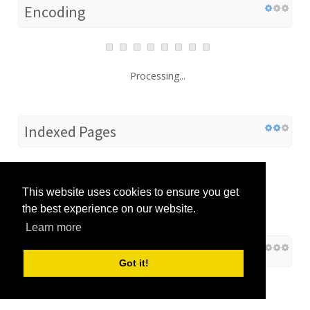
Encoding
Processing...
Indexed Pages
This website uses cookies to ensure you get
Processing...
the best experience on our website.
Learn more
Backlinks Counter
Got it!