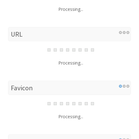
Processing...
URL
Processing...
Favicon
Processing...