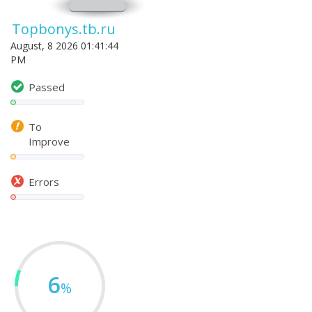
Topbonys.tb.ru
August, 8 2026 01:41:44
PM
Passed
To
Improve
Errors
6
%