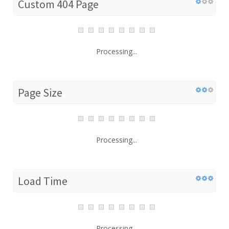
Custom 404 Page
Processing...
Page Size
Processing...
Load Time
Processing...