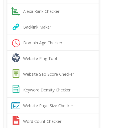
Alexa Rank Checker
Backlink Maker
Domain Age Checker
Website Ping Tool
Website Seo Score Checker
Keyword Density Checker
Website Page Size Checker
Word Count Checker