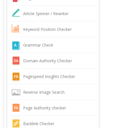
Article Spinner / Rewriter
Keyword Position Checker
Grammar Check
Domain Authority Checker
Pagespeed Insights Checker
Reverse Image Search
Page Authority checker
Backlink Checker