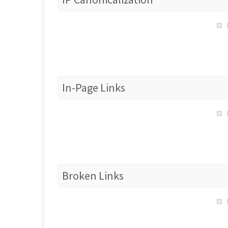
In-Page Links
Broken Links