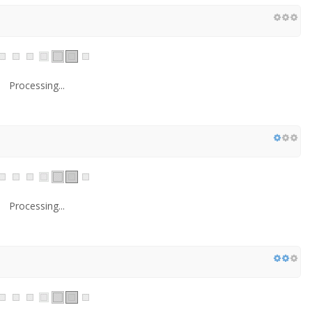
Processing...
Processing...