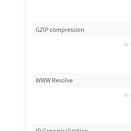
GZIP compression
WWW Resolve
IP Canonicalization