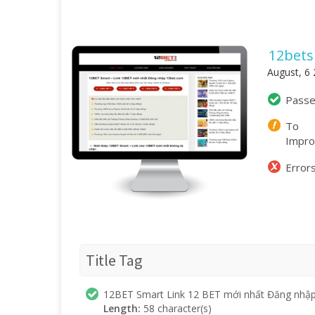
12bets
August, 6
Pass
To
Impr
Error
Title Tag
12BET Smart Link 12 BET mới nhất Đăng nhậ
Length:
58 character(s)