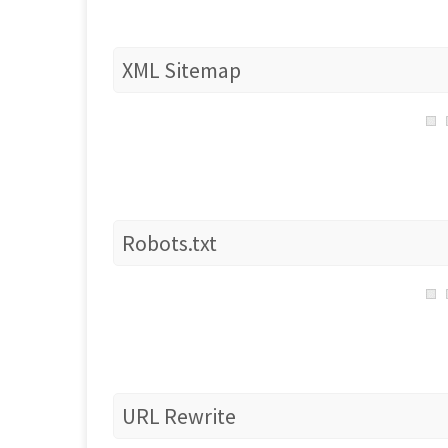
XML Sitemap
Robots.txt
URL Rewrite