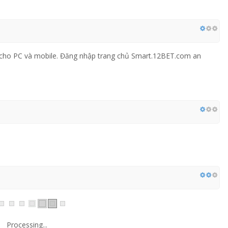
 cho PC và mobile. Đăng nhập trang chủ Smart.12BET.com an
Processing...