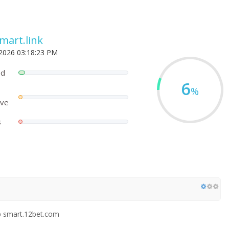
mart.link
 2026 03:18:23 PM
ed
6
%
ove
s
p smart.12bet.com