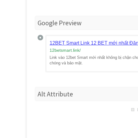
Google Preview
12BET Smart Link 12 BET mới nhất Đăn
12betsmart.link
/
Link vào 12bet Smart mới nhất không bị chặn c
chóng và bảo mật.
Alt Attribute