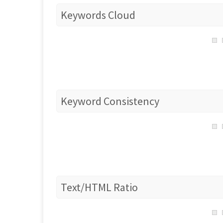
Keywords Cloud
Keyword Consistency
Text/HTML Ratio