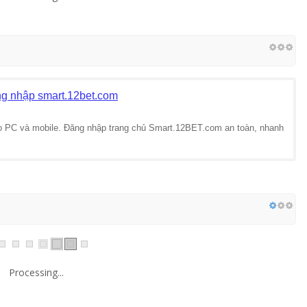
g nhập smart.12bet.com
ho PC và mobile. Đăng nhập trang chủ Smart.12BET.com an toàn, nhanh
Processing...