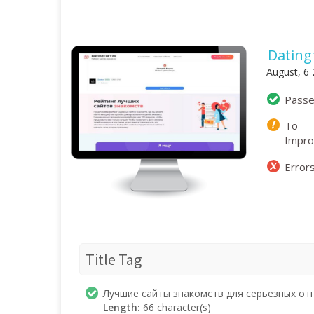
Dating
August, 6
Pass
To
Impr
Error
Title Tag
Лучшие сайты знакомств для серьезных от
Length:
66 character(s)