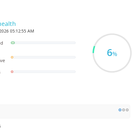
health
 2026 05:12:55 AM
ed
6
%
ove
s
6