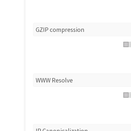
GZIP compression
WWW Resolve
IP Canonicalization