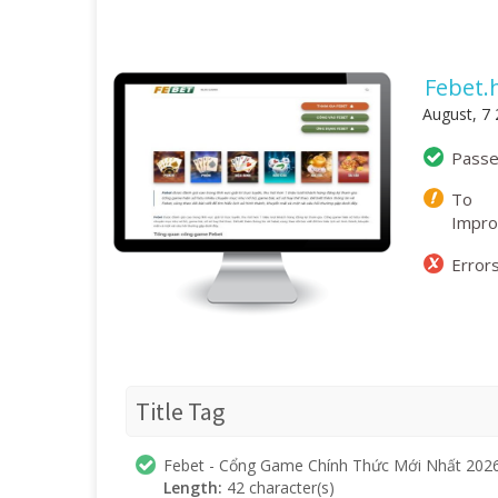
Febet.
August, 7
Pass
To
Impr
Error
Title Tag
Febet - Cổng Game Chính Thức Mới Nhất 202
Length:
42 character(s)