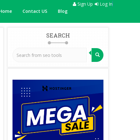
Sign Up
Log In
Home
Contact US
Blog
SEARCH