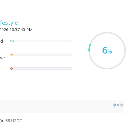
festyle
 2026 10:57:40 PM
ed
6
%
ove
s
ận 88 USDT