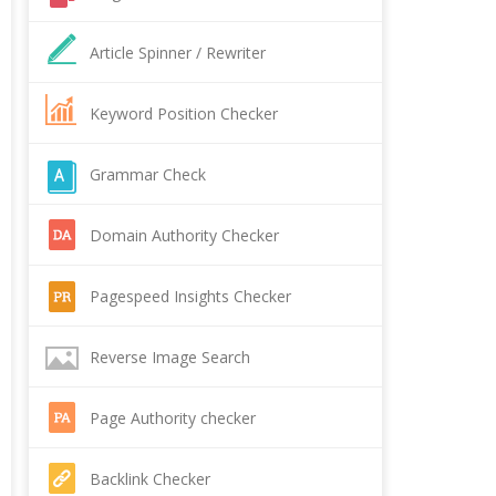
Article Spinner / Rewriter
Keyword Position Checker
Grammar Check
Domain Authority Checker
Pagespeed Insights Checker
Reverse Image Search
Page Authority checker
Backlink Checker