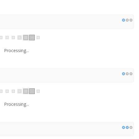
Processing...
Processing...