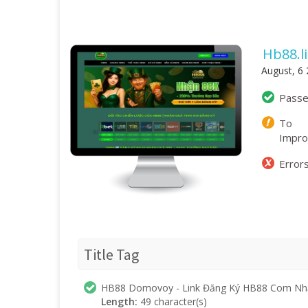
Hb88.li
August, 6
Pass
To
Impr
Error
Title Tag
HB88 Domovoy - Link Đăng Ký HB88 Com Nh
Length:
49 character(s)