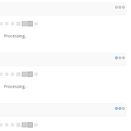
Processing...
Processing...