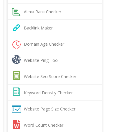
Alexa Rank Checker
Backlink Maker
Domain Age Checker
Website Ping Tool
Website Seo Score Checker
Keyword Density Checker
Website Page Size Checker
Word Count Checker