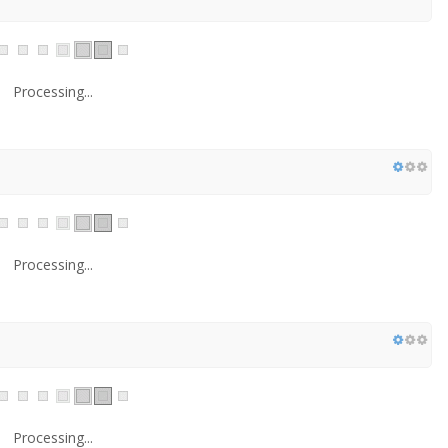
Processing...
Processing...
Processing...