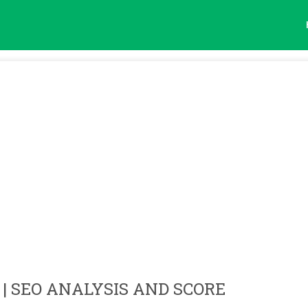
| SEO ANALYSIS AND SCORE