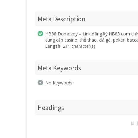
Meta Description
HB88 Domovoy – Link đăng ký HB88 com chính 
cung cấp casino, thể thao, đá gà, poker, bacc
Length:
211 character(s)
Meta Keywords
No Keywords
Headings