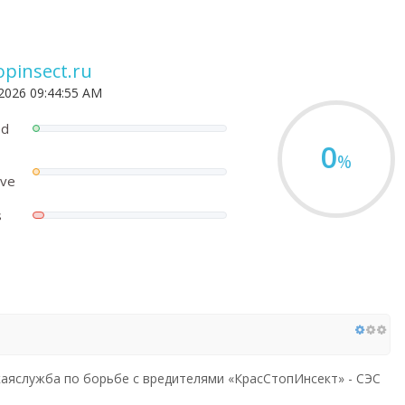
opinsect.ru
 2026 09:44:55 AM
ed
0
%
ove
s
аяслужба по борьбе с вредителями «КрасСтопИнсект» - СЭС