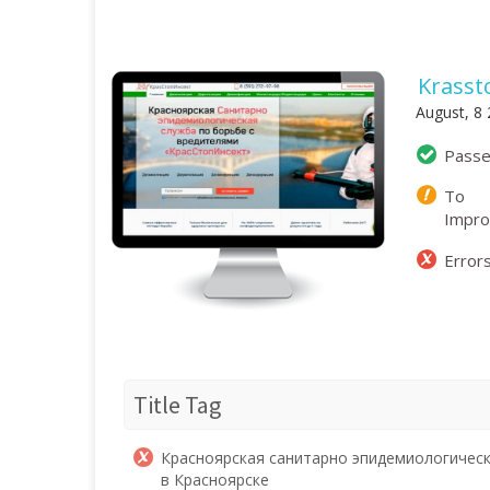
Krasst
August, 8
Pass
To
Impr
Error
Title Tag
Красноярская санитарно эпидемиологическ
в Красноярске