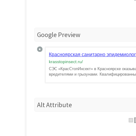
Google Preview
Красноярская санитарно эпидемиолог
krasstopinsect.ru
/
СЭС «КрасСтопИнсект» в Красноярске оказыв
вредителями и грызунами. Квалифицированные 
Alt Attribute