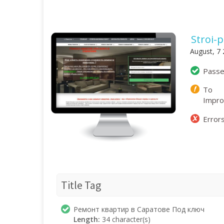
Stroi-
August, 7
Pass
To
Impr
Error
Title Tag
Ремонт квартир в Саратове Под ключ
Length:
34 character(s)