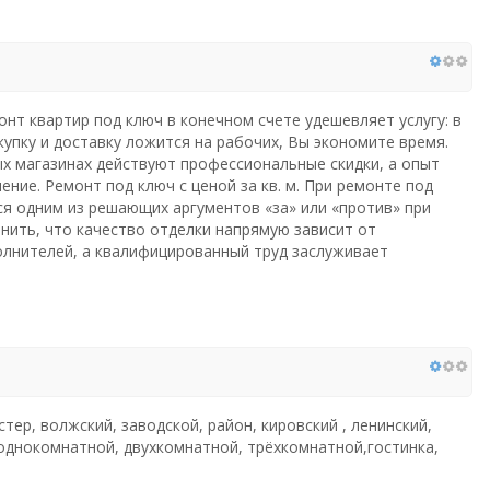
онт квартир под ключ в конечном счете удешевляет услугу: в
купку и доставку ложится на рабочих, Вы экономите время.
ых магазинах действуют профессиональные скидки, а опыт
ние. Ремонт под ключ с ценой за кв. м. При ремонте под
ся одним из решающих аргументов «за» или «против» при
нить, что качество отделки напрямую зависит от
лнителей, а квалифицированный труд заслуживает
стер, волжский, заводской, район, кировский , ленинский,
 однокомнатной, двухкомнатной, трёхкомнатной,гостинка,