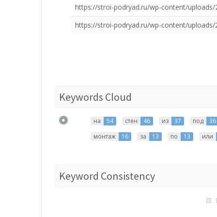
https://stroi-podryad.ru/wp-content/uploads/
https://stroi-podryad.ru/wp-content/uploads
Keywords Cloud
на
54
стен
46
из
37
под
36
монтаж
16
за
13
по
13
или
Keyword Consistency