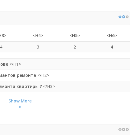
H3>
<H4>
<H5>
<H6>
4
3
2
4
тове
</H1>
риантов ремонта
</H2>
емонта квартиры ?
</H3>
Show More