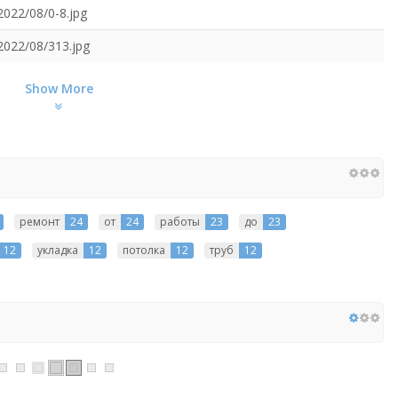
2022/08/0-8.jpg
/2022/08/313.jpg
Show More
ремонт
24
от
24
работы
23
до
23
12
укладка
12
потолка
12
труб
12