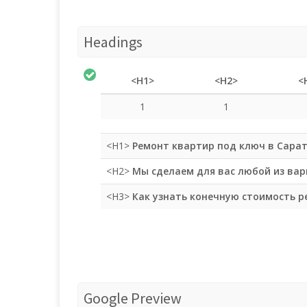
Headings
<H1>
<H2>
<
1
1
<H1>
Ремонт квартир под ключ в Сара
<H2>
Мы сделаем для вас любой из ва
<H3>
Как узнать конечную стоимость р
Google Preview