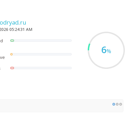
podryad.ru
 2026 05:24:31 AM
ed
6
%
ove
s