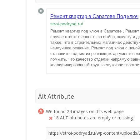
Ремонт квартир в Саратове Под ключ
stroi-podryad.ru
/
Ремонт квартир под ключ в Саратове , Ремонт
случае ответственность за выбор, закупку и 
также, что в строительных магазинах действ
наилучшее решение. Ремонт под ключ с ценой 
становится одним из решающих аргументов «з
помнить, что качество отделки напрямую зави
квалифицированный труд заслуживает соотве
Alt Attribute
We found 24 images on this web page
18 ALT attributes are empty or missing.
https://stroi-podryad.ru/wp-content/uploa