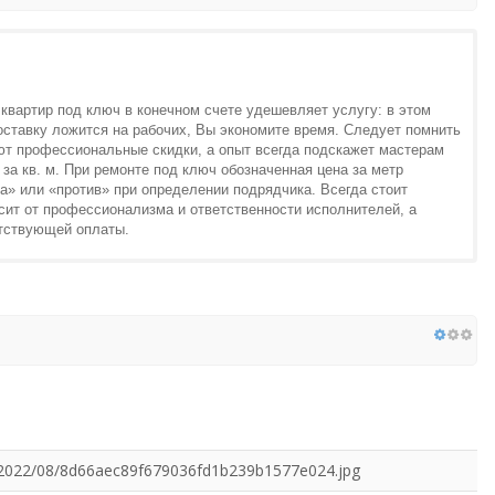
 квартир под ключ в конечном счете удешевляет услугу: в этом
доставку ложится на рабочих, Вы экономите время. Следует помнить
уют профессиональные скидки, а опыт всегда подскажет мастерам
за кв. м. При ремонте под ключ обозначенная цена за метр
а» или «против» при определении подрядчика. Всегда стоит
сит от профессионализма и ответственности исполнителей, а
тствующей оплаты.
ds/2022/08/8d66aec89f679036fd1b239b1577e024.jpg