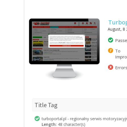
Turbop
August, 8
Pass
To
Impr
Error
Title Tag
turboportal.pl - regionalny serwis motoryzacyj
Length:
48 character(s)