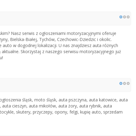
im? Nasz serwis z ogłoszeniami motoryzacyjnymi oferuje
y, Bielska-Białej, Tychów, Czechowic-Dziedzic i okolic.
 auto w dogodnej lokalizacji. U nas znajdziesz auta różnych
ą aktualne. Skorzystaj z naszego serwisu motoryzacyjnego już
u!
głoszenia śląsk, moto śląsk, auta pszczyna, auta katowice, auta
, auta cieszyn, auta mikołów, auta żory, auta rybnik, auta
ykle, skutery, przyczepy, opony, felgi, kupię auto, sprzedam