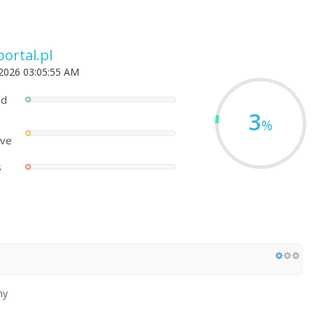
ortal.pl
 2026 03:05:55 AM
ed
3
%
ove
s
ny