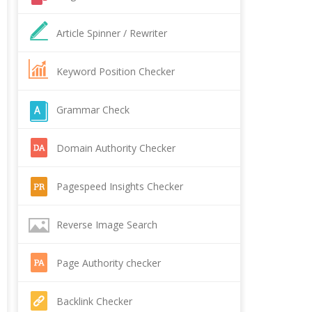
Article Spinner / Rewriter
Keyword Position Checker
Grammar Check
Domain Authority Checker
Pagespeed Insights Checker
Reverse Image Search
Page Authority checker
Backlink Checker