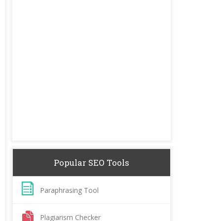
Popular SEO Tools
Paraphrasing Tool
Plagiarism Checker