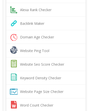
Alexa Rank Checker
Backlink Maker
Domain Age Checker
Website Ping Tool
Website Seo Score Checker
Keyword Density Checker
Website Page Size Checker
Word Count Checker