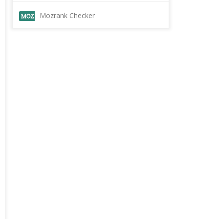
Mozrank Checker