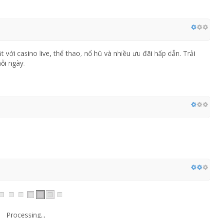
ật với casino live, thể thao, nổ hũ và nhiều ưu đãi hấp dẫn. Trải
ỗi ngày.
Processing...