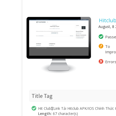
Hitclu
August, 8
Pass
To
Impr
Error
Title Tag
Hit Club🎖️Link Tải Hitclub APK/IOS Chính Thứ
Length:
67 character(s)