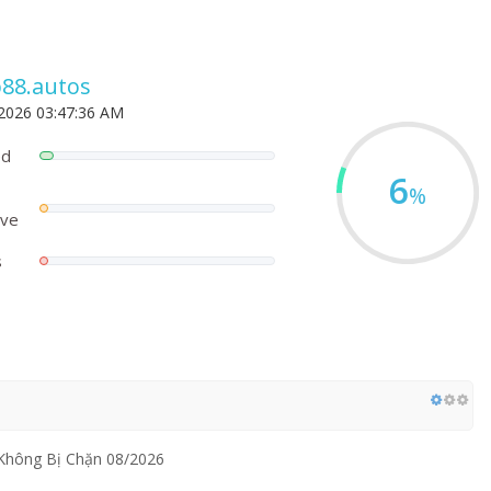
b88.autos
 2026 03:47:36 AM
ed
6
%
ove
s
c Không Bị Chặn 08/2026