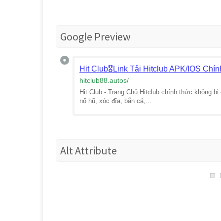
Google Preview
Hit Club🎖️Link Tải Hitclub APK/IOS Ch
hitclub88.autos
/
Hit Club - Trang Chủ Hitclub chính thức không b
nổ hũ, xóc đĩa, bắn cá,...
Alt Attribute