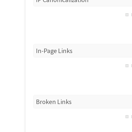
In-Page Links
Broken Links