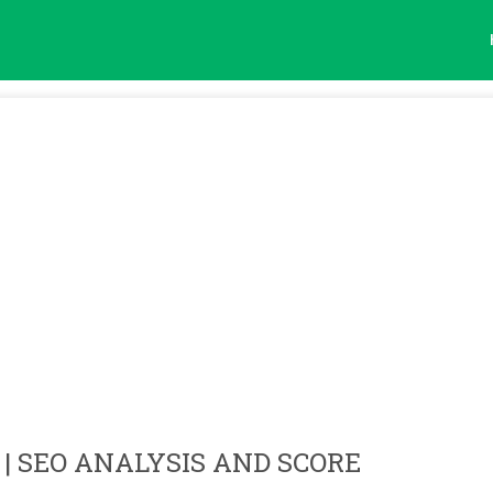
| SEO ANALYSIS AND SCORE