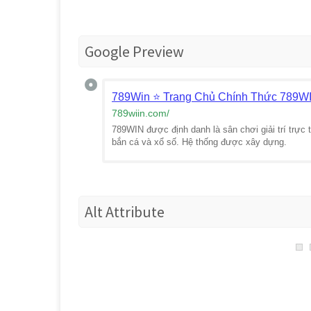
Google Preview
789Win ⭐️ Trang Chủ Chính Thức 789W
789wiin.com
/
789WIN được định danh là sân chơi giải trí trực t
bắn cá và xổ số. Hệ thống được xây dựng.
Alt Attribute