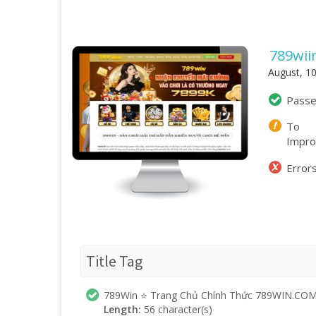
789wii
August, 1
Pass
To
Impr
Error
Title Tag
789Win ⭐️ Trang Chủ Chính Thức 789WIN.COM
Length:
56 character(s)