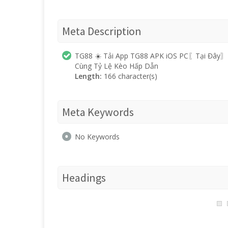
Meta Description
TG88 ☀️ Tải App TG88 APK iOS PC〖Tại Đây〗T
Cùng Tỷ Lệ Kèo Hấp Dẫn
Length:
166 character(s)
Meta Keywords
No Keywords
Headings