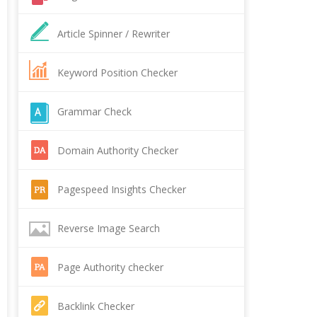
Article Spinner / Rewriter
Keyword Position Checker
Grammar Check
Domain Authority Checker
Pagespeed Insights Checker
Reverse Image Search
Page Authority checker
Backlink Checker