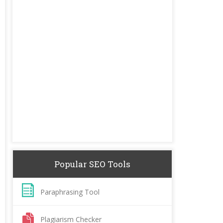
Popular SEO Tools
Paraphrasing Tool
Plagiarism Checker