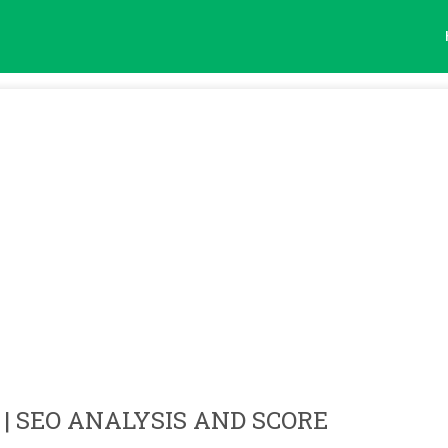
| SEO ANALYSIS AND SCORE