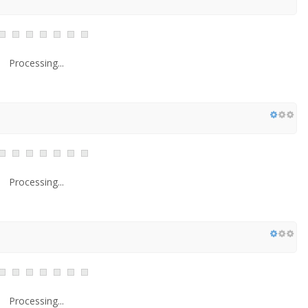
Processing...
Processing...
Processing...