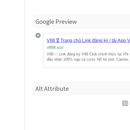
Google Preview
V88 🎖️ Trang chủ Link đăng ký / tải App
v888.icu
/
V88 ✅ Link đăng ký V88 Club chính thức tại VN 
đầu nhận 100% nạp cá cược Nổ hũ slot, Casino, 
Alt Attribute