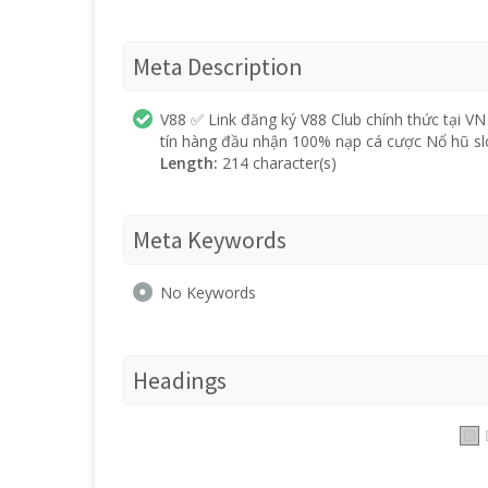
Meta Description
V88 ✅ Link đăng ký V88 Club chính thức tại V
tín hàng đầu nhận 100% nạp cá cược Nổ hũ slo
Length:
214 character(s)
Meta Keywords
No Keywords
Headings