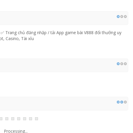
N ✅ Trang chủ đăng nhập / tải App game bài V888 đổi thưởng uy
t, Casino, Tài xỉu
Processing...