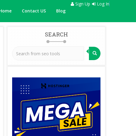
Sign Up
Log In
Home
Contact US
Blog
SEARCH