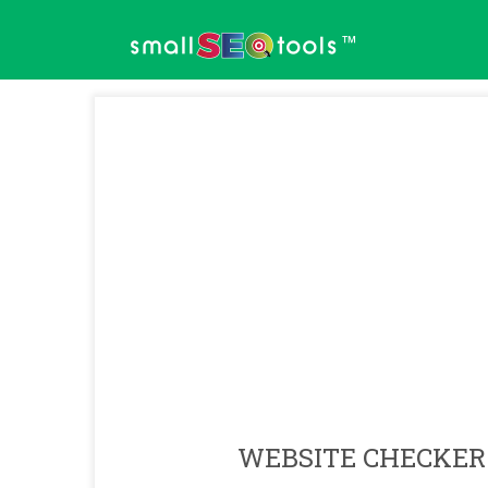
™
WEBSITE CHECKER 